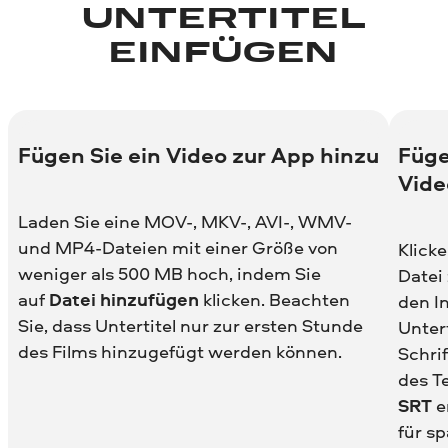
UNTERTITEL
EINFÜGEN
Fügen Sie ein Video zur App hinzu
Füge
Vide
Laden Sie eine MOV-, MKV-, AVI-, WMV-
und MP4-Dateien mit einer Größe von
Klick
weniger als 500 MB hoch, indem Sie
Datei
auf
Datei hinzufügen
klicken. Beachten
den I
Sie, dass Untertitel nur zur ersten Stunde
Unter
des Films hinzugefügt werden können.
Schrif
des T
SRT
e
für s