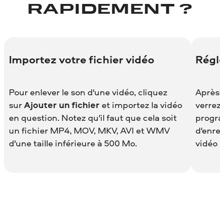
RAPIDEMENT ?
Importez votre fichier vidéo
Régl
Pour enlever le son d'une vidéo, cliquez
Après 
sur
Ajouter un fichier
et importez la vidéo
verrez
en question. Notez qu'il faut que cela soit
progr
un fichier MP4, MOV, MKV, AVI et WMV
d'enr
d'une taille inférieure à 500 Mo.
vidéo