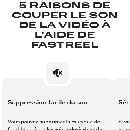
5 RAISONS DE
COUPER LE SON
DE LA VIDÉO À
L'AIDE DE
FASTREEL
Suppression facile du son
Séc
Vous pouvez supprimer la musique de
Si v
fond, le bruit ou les voix indésirables de
enlev