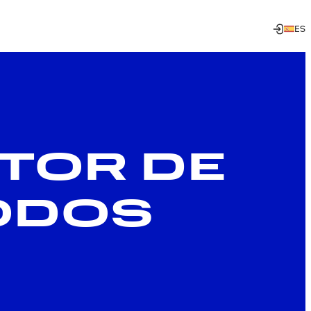
ES
ITOR DE
ODOS